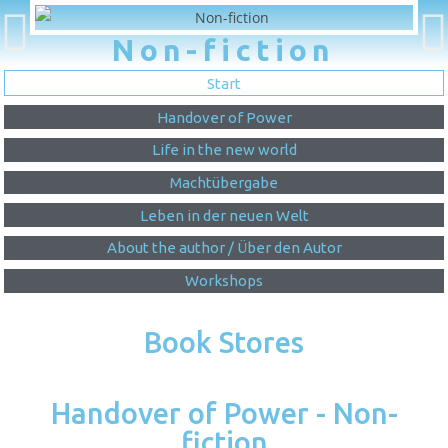
Non-fiction
Start
Handover of Power
Life in the new world
Machtübergabe
Leben in der neuen Welt
About the author / Über den Autor
Workshops
Book Stores
Handover of Power - Non-
fiction